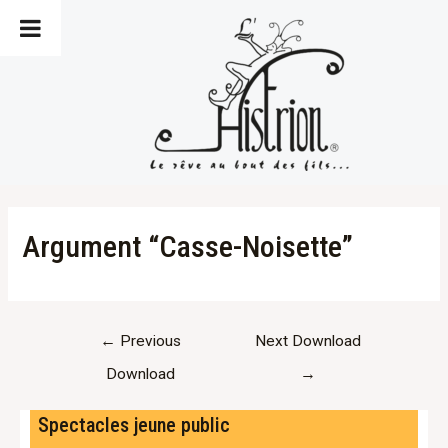
Skip
to
content
Argument “Casse-Noisette”
Post
←
Previous
Next Download
navigation
Download
→
Spectacles jeune public